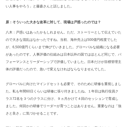
い人事をやろう」と藤森さんと話しました。
原：そういった大きな改革に対して、現場は戸惑ったのでは？
八木：戸惑いはあったかもしれません。ただ、ストーリーとして伝えていた
ので大きな混乱はなかったですね。当初、海外売上は500億円程度でした
が、6,500億円くらいまで伸びていきました。グローバルな組織になる必要
があったのです。人事評価の仕組みは日本以外の国ではほとんど同じで、パ
フォーマンスとリーダーシップで評価していました。日本だけが目標管理主
体の評価だったので、急いで変えなければならなりませんでした。
グローバルに向けたマインドセットも必要で、そのために研修を重視しまし
た。私も年間60日くらいは研修に張り付きましたね。１年目は執行役員ク
ラス72名を３つのクラスに分け、９ヵ月かけて４回のセッションで育成し
ました。何回かの研修でリーダーが育つことはありません。重要なのは「強
さと良さ」に気づかせることです。