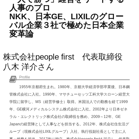
人事のプロ
NKK、日本GE、LIXILのグロー
バル企業３社で極めた日本企業
変革論
株式会社people first 代表取締役
八木 洋介さん
Profile
1955年京都府生まれ。1980年、京都大学経済学部卒業後、日本鋼
管株式会社に入社。1990年、マサチューセッツ工科大学スローン経営大
学院に留学し、MS（経営学修士）取得。米国法人での勤務を経て1999
年、GE横河メディカルシステム株式会社に入社。2002年より日本ゼネ
ラル・エレクトリック株式会社の取締役を務め、2009～12年、GE
Japanの経営陣として人事などを担当する。2012年、株式会社住生活グ
ループ（現株式会社LIXILグループ）入社、執行役副社長として主に人
事・総務を担当。2017年に独立、株式会社people firstを設立し、代表取