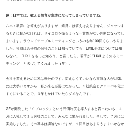
原：日本では、教える教育が主体になってしまっていますね。
八木：教育には答えがありますが、経営には答えはありません。ジャッジす
るときに軸がなければ、サイコロを振るような一貫性がない判断になってし
まいます。ラウンドテーブルミーティングというのも年100回くらいやりま
した。社員は合併前の個社のことは知っていても、LIXIL全体については知
らない。「LIXILをもっと知ろう」と言ったら、若手が「LIXILよく知るミー
ティング」と名づけてくれました（笑）。
会社を変えるために私は来たのです。変えなくていいなら立派な人がLIXIL
には大勢いますから、私が来る必要はなかった。５社統合とグローバル化は
すぐにやることで、３年もかけていたらダメなんです。
GEが開発した「９ブロック」という評価制度を導入すると言ったのも、４
月に入社して１ヵ月後のことで、みんなに驚かれました。そして、７月には
実施しました。その基本は議論なのですが、１回目はあまりうまくいかなか