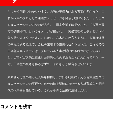
とにかく明確でわかりやすく、力強い説得力がある言葉が多かった。こ
れが人事のプロとして組織にメッセージを発信し続けてきた、伝わるコ
ミュニケーション力なのだろう。 日本企業では長いこと、「人事＝裏
方の調整部門」というイメージが抱かれ、「労務管理の仕事」という印
象を持つ人は今でも多い。しかし、八木さんが言うように、人事は経営
の中枢にある概念で、会社を左右する重要なセクションだ。これまでの
日本型人事システムは、グローバル人事が問われる時代になってみる
と、ガラパゴス的に進化した特殊なものであることがわかってきた。一
方、日本型の良さもあるはずで、それをどう融合させていくか。
八木さんは血の通った人事を標榜し、方針を明確に伝える合気道型コミ
ュニケーションの実行や、自分の軸を明確に持たせる人材育成など新時
代の人事を目指している。これからのご活躍に注目したい。
コメントを残す