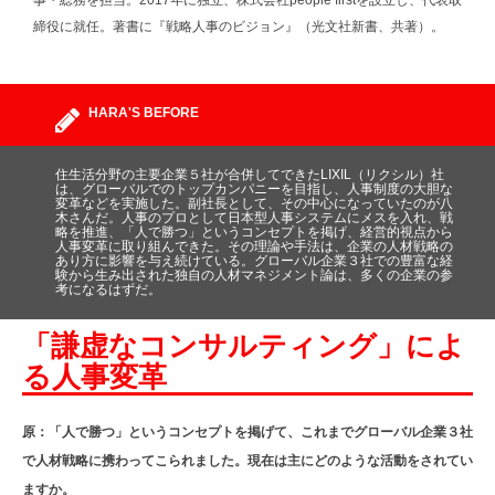
締役に就任。著書に『戦略人事のビジョン』（光文社新書、共著）。
HARA'S BEFORE
住生活分野の主要企業５社が合併してできたLIXIL（リクシル）社
は、グローバルでのトップカンパニーを目指し、人事制度の大胆な
変革などを実施した。副社長として、その中心になっていたのが八
木さんだ。人事のプロとして日本型人事システムにメスを入れ、戦
略を推進、「人で勝つ」というコンセプトを掲げ、経営的視点から
人事変革に取り組んできた。その理論や手法は、企業の人材戦略の
あり方に影響を与え続けている。グローバル企業３社での豊富な経
験から生み出された独自の人材マネジメント論は、多くの企業の参
考になるはずだ。
「謙虚なコンサルティング」によ
る人事変革
原：「人で勝つ」というコンセプトを掲げて、これまでグローバル企業３社
で人材戦略に携わってこられました。現在は主にどのような活動をされてい
ますか。