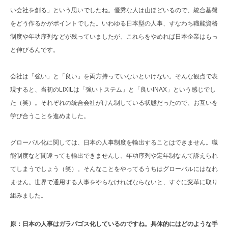
い会社を創る」という思いでしたね。優秀な人は山ほどいるので、統合基盤
をどう作るかがポイントでした。いわゆる日本型の人事、すなわち職能資格
制度や年功序列などが残っていましたが、これらをやめれば日本企業はもっ
と伸びるんです。
会社は「強い」と「良い」を両方持っていないといけない。そんな観点で表
現すると、当初のLIXILは「強いトステム」と「良いINAX」という感じでし
た（笑）。それぞれの統合会社がけん制している状態だったので、お互いを
学び合うことを進めました。
グローバル化に関しては、日本の人事制度を輸出することはできません。職
能制度など間違っても輸出できませんし、年功序列や定年制なんて訴えられ
てしまうでしょう（笑）。そんなことをやってるうちはグローバルにはなれ
ません。世界で通用する人事をやらなければならないと、すぐに変革に取り
組みました。
原：日本の人事はガラパゴス化しているのですね。具体的にはどのような手