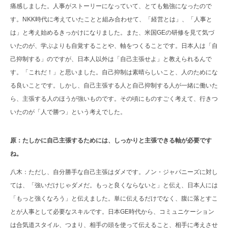
痛感しました。人事がストーリーになっていて、とても勉強になったので
す。NKK時代に考えていたことと組み合わせて、「経営とは」、「人事と
は」と考え始めるきっかけになりました。また、米国GEの研修を見て気づ
いたのが、学ぶよりも自覚することや、軸をつくることです。日本人は「自
己抑制する」のですが、日本人以外は「自己主張せよ」と教えられるんで
す。「これだ！」と思いました。自己抑制は素晴らしいこと、人のためにな
る良いことです。しかし、自己主張する人と自己抑制する人が一緒に働いた
ら、主張する人のほうが強いものです。その頃にものすごく考えて、行きつ
いたのが「人で勝つ」という考えでした。
原：たしかに自己主張するためには、しっかりと主張できる軸が必要です
ね。
八木：ただし、自分勝手な自己主張はダメです。ノン・ジャパニーズに対し
ては、「強いだけじゃダメだ。もっと良くならないと」と伝え、日本人には
「もっと強くなろう」と伝えました。単に伝えるだけでなく、腹に落とすこ
とが人事として必要なスキルです。日本GE時代から、コミュニケーション
は合気道スタイル、つまり、相手の頭を使って伝えること、相手に考えさせ