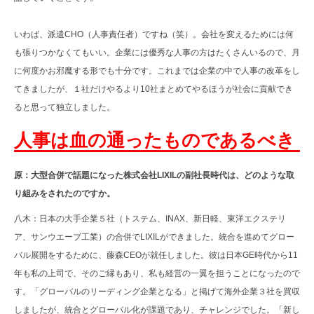
いわば、派遣CHO（人事責任者）ですね（笑）。会社を変えるためには何
も張りつかなくてもいい。企業には優秀な人事の方はたくさんいるので、月
に何度かお邪魔する形でも十分です。これまでは企業の中で人事の改革をし
てきましたが、１社だけやるより10社まとめてやるほうが社会に貢献でき
ると思って独立しました。
人事は血の通ったものであるべき
原：大型合併で話題になった株式会社LIXILの副社長時代は、どのような取
り組みをされたのですか。
八木：日本の大手企業５社（トステム、INAX、新日軽、東洋エクステリ
ア、サンウエーブ工業）の合併でLIXILができました。統合を進めてグロー
バル展開をするために、藤森CEOが就任しました。彼は日本GE時代から11
年も私の上司で、そのご縁もあり、私も経営の一翼を担うことになったので
す。「グローバルのリーディング企業となる」と掲げて海外企業３社を買収
しましたが、統合とグローバル化が課題であり、チャレンジでした。「新し