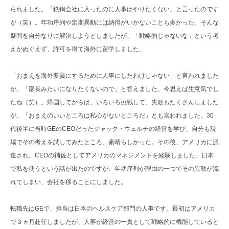
られました。「鉄鋼会社に入ったのに人事はやりたくない」と言ったのです
が（笑）。年功序列や定期異動には納得がいかないことも多かった。そんな
疑問を自分なりに解決しようとしましたが、「戦略的じゃないな」という考
えがぬぐえず、許可を得て海外に留学しました。
「おまえを海外要員にするために人事にしたわけじゃない」と言われました
が、「部長みたいになりたくないので」と答えました、今思えば生意気でし
たね（笑）。帰国してからは、いろいろ挑戦して、失敗もたくさんしました
が、「おまえのいいところは私心がないところだ」とも言われました。30
代後半に当時GEのCEOだったジャック・ウェルチの経営を学び、自分も現
場でその考えを試してみたところ、素晴らしかった。その後、アメリカに派
遣され、CEOの補佐としてアメリカのマネジメントを経験しました。日本
で私を使うという話が出たのですが、年功序列が理由の一つでその異動が流
れてしまい、会社を移ることにしました。
転職先はGEで、担当は日本のヘルスケア部門の人事です。最初はアメリカ
で３ヵ月赴任しましたが、人事が経営の一貫として戦略的に機能していると