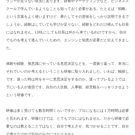
ラシーが足りない状況にあります。財務やマーケティングなど、ビジネスス
クールで学んでいるようなことも知っておく必要がある。たとえば「戦略」
という言葉をよく使いますけど、果たしてその意味をしっかり説明できるで
しょうか。経験はしていても学びが足りない。経験をどれだけ積んでも社長
にはなれません。LIXILにしても社長は外から来ているわけですから。自分
でものを考えて進んでいくための、エンジンと知恵が必要だと伝えてきまし
た。
体験や経験、無意識にやっている意思決定などを、一度振り返って、本当に
それでいいのか考えるということも研修に取り入れました。いわば、軸探し
です。迷った時は何をキーに意思決定をするのか。迷ってブレるようでは、
下にいる人が迷惑です。自分の人生観、人事観、経営観をハッキリさせよう
という研修です。
研修は多く受けても数百時間くらいですが、プロになるには１万時間は必要
と言われます。研修だけでは、とてもプロにはなれません。だから研修で必
要なのは教えることではなく、自分で考えさせ、気づかせることです。自分
で考えなければ自分のものにはなりません。