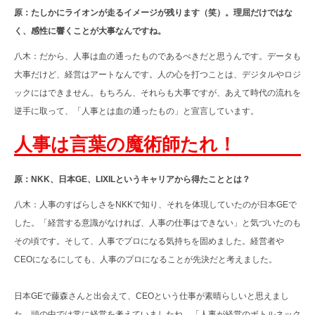
原：たしかにライオンが走るイメージが残ります（笑）。理屈だけではな
く、感性に響くことが大事なんですね。
八木：だから、人事は血の通ったものであるべきだと思うんです。データも
大事だけど、経営はアートなんです。人の心を打つことは、デジタルやロジ
ックにはできません。もちろん、それらも大事ですが、あえて時代の流れを
逆手に取って、「人事とは血の通ったもの」と宣言しています。
人事は言葉の魔術師たれ！
原：NKK、日本GE、LIXILというキャリアから得たこととは？
八木：人事のすばらしさをNKKで知り、それを体現していたのが日本GEで
した。「経営する意識がなければ、人事の仕事はできない」と気づいたのも
その頃です。そして、人事でプロになる気持ちを固めました。経営者や
CEOになるにしても、人事のプロになることが先決だと考えました。
日本GEで藤森さんと出会えて、CEOという仕事が素晴らしいと思えまし
た。頭の中では常に経営を考えていましたね。「人事が経営のボトルネック