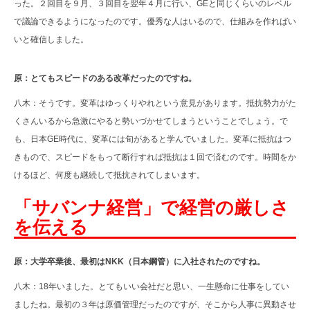
った。２回目を９月、３回目を翌年４月に行い、GEと同じくらいのレベル
で議論できるようになったのです。優秀な人はいるので、仕組みを作ればい
いと確信しました。
原：とてもスピードのある改革だったのですね。
八木：そうです。変革はゆっくりやれという意見があります。抵抗勢力がた
くさんいるから急激にやると勢いづかせてしまうということでしょう。で
も、日本GE時代に、変革には旬があると学んでいました。変革に抵抗はつ
きもので、スピードをもって断行すれば抵抗は１回で済むのです。時間をか
けるほど、何度も継続して抵抗されてしまいます。
「サバンナ経営」で経営の厳しさ
を伝える
原：大学卒業後、最初はNKK（日本鋼管）に入社されたのですね。
八木：18年いました。とてもいい会社だと思い、一生懸命に仕事をしてい
ましたね。最初の３年は原価管理だったのですが、そこから人事に異動させ