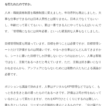
を打たれたのですか。
八木：職能資格制度を職務制度に変えました。年功序列も廃止しました。大
事な仕事ができるのは日本人男性とは限りません。日本人でなくてもいい
し、年齢だって若くてもいい。要は一番できる人にやってもらえばいいんで
す。「管理職になるには何年必要」といった硬直的な人事もなくしました。
目標管理制度も間違っています。目標を持つことは必要ですが、目標管理シ
ートだけで評価するのは間違いです。やるべき仕事はどんどん出てきますか
ら、シートに書いた目標でしか評価しないというのはおかしい。人事は客観
ではなく、主観であるべきだと考えています。ただ、主観は好き嫌いになり
かねませんから、アンフェアにならないためには複数の人たちによる議論が
必要です。
ポジションも議論で決めます。人事はデジタルなKPI管理などではなく、も
っと生き生きと血の通ったものであるべきです。評価は上司が何をねらって
いるかによって変わりますが、それをKPIでひとくくりにするのは難しい。
勝ち方というのは、リーダーの主観的な考えによるものです。「分け隔てな