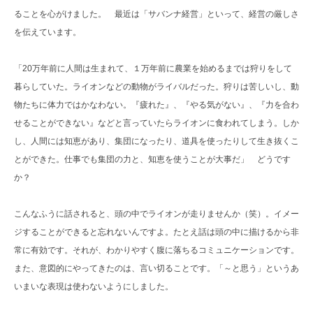
ることを心がけました。 最近は「サバンナ経営」といって、経営の厳しさ
を伝えています。
「20万年前に人間は生まれて、１万年前に農業を始めるまでは狩りをして
暮らしていた。ライオンなどの動物がライバルだった。狩りは苦しいし、動
物たちに体力ではかなわない。『疲れた』、『やる気がない』、『力を合わ
せることができない』などと言っていたらライオンに食われてしまう。しか
し、人間には知恵があり、集団になったり、道具を使ったりして生き抜くこ
とができた。仕事でも集団の力と、知恵を使うことが大事だ」 どうです
か？
こんなふうに話されると、頭の中でライオンが走りませんか（笑）。イメー
ジすることができると忘れないんですよ。たとえ話は頭の中に描けるから非
常に有効です。それが、わかりやすく腹に落ちるコミュニケーションです。
また、意図的にやってきたのは、言い切ることです。「～と思う」というあ
いまいな表現は使わないようにしました。