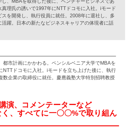
し、MBAを取得した後に、ベンチャービジネスであ
理氏の誘いで1997年にNTTドコモに入社。iモード
スを開発し、執行役員に就任。2008年に退社し、多
に活躍。日本の新たなビジネスキャリアの体現者に話
社、都市計画にかかわる。ペンシルベニア大学でMBAを
にNTTドコモに入社。iモードを立ち上げた後に、執行
か複数企業の取締役に就任。慶應義塾大学特別招聘教授
講演、コメンテーターなど
なく、すべてに一〇〇%で取り組ん