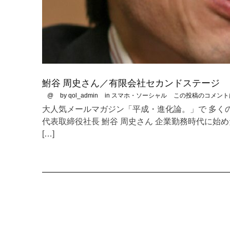
鮒谷 周史さん／有限会社セカンドステージ
@
by qol_admin
in
スマホ・ソーシャル
この投稿のコメント
大人気メールマガジン「平成・進化論。」で 多く
代表取締役社長 鮒谷 周史さん 企業勤務時代に
[…]