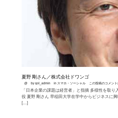
夏野 剛さん／株式会社ドワンゴ
@
by qol_admin
in
スマホ・ソーシャル
この投稿のコメント
「日本企業の課題は経営者」と指摘 多様性を取り
役 夏野 剛さん 早稲田大学在学中からビジネス
[…]